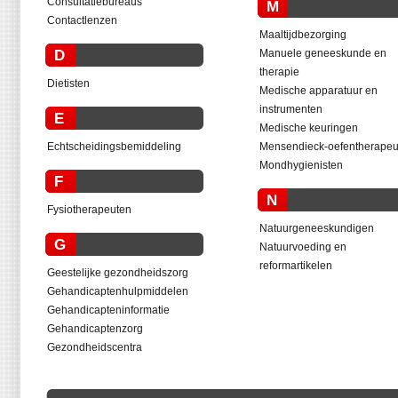
Consultatiebureaus
M
Contactlenzen
Maaltijdbezorging
D
Manuele geneeskunde en
therapie
Dietisten
Medische apparatuur en
instrumenten
E
Medische keuringen
Echtscheidingsbemiddeling
Mensendieck-oefentherapeu
Mondhygienisten
F
N
Fysiotherapeuten
Natuurgeneeskundigen
G
Natuurvoeding en
reformartikelen
Geestelijke gezondheidszorg
Gehandicaptenhulpmiddelen
Gehandicapteninformatie
Gehandicaptenzorg
Gezondheidscentra