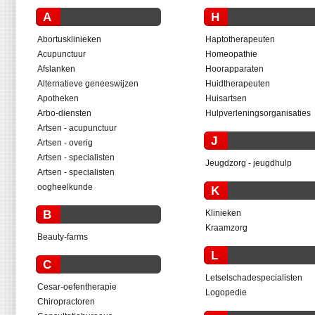
A
H
Abortusklinieken
Haptotherapeuten
Acupunctuur
Homeopathie
Afslanken
Hoorapparaten
Alternatieve geneeswijzen
Huidtherapeuten
Apotheken
Huisartsen
Arbo-diensten
Hulpverleningsorganisaties
Artsen - acupunctuur
J
Artsen - overig
Artsen - specialisten
Jeugdzorg - jeugdhulp
Artsen - specialisten
oogheelkunde
K
B
Klinieken
Kraamzorg
Beauty-farms
L
C
Letselschadespecialisten
Cesar-oefentherapie
Logopedie
Chiropractoren