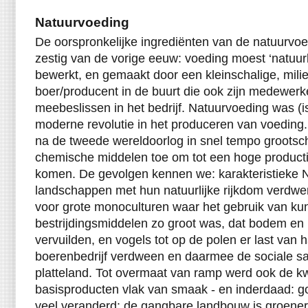
Natuurvoeding
De oorspronkelijke ingrediënten van de natuurvoe
zestig van de vorige eeuw: voeding moest ‘natuurli
bewerkt, en gemaakt door een kleinschalige, mili
boer/producent in de buurt die ook zijn medewerke
meebeslissen in het bedrijf. Natuurvoeding was (i
moderne revolutie in het produceren van voeding
na de tweede wereldoorlog in snel tempo grootscha
chemische middelen toe om tot een hoge productie
komen. De gevolgen kennen we: karakteristieke 
landschappen met hun natuurlijke rijkdom verdw
voor grote monoculturen waar het gebruik van ku
bestrijdingsmiddelen zo groot was, dat bodem en 
vervuilden, en vogels tot op de polen er last van
boerenbedrijf verdween en daarmee de sociale 
platteland. Tot overmaat van ramp werd ook de kw
basisproducten vlak van smaak - en inderdaad: go
veel veranderd: de gangbare landbouw is groene