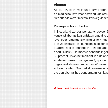
Abortus
Abortus (Arte) Provocatus, ook wel Abortu
de medische term voor het voortijdig afb
Nederlands wordt meestal kortweg de ter
Zwangerschap afbreken
In Nederland worden per jaar ongeveer 
keuze tot abortus kan ontstaan omdat je 
levensbedreigende afwijking bij je kindje 
een weloverwogen keuze omdat je een bep
daadwerkelijke behandeling. De behandel
abortuskliniek. De meeste behandelingen
80 procent - is op het moment van de abo
en dertien weken zwanger en 2,5 procen
uitgevoerd als men langer dan 20 weken 
enkele minuten. Over het algemeen onde
die een abortus heeft ondergaan kan late
Abortusklinieken video's