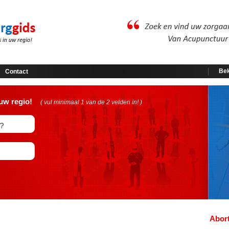
Bek
Contact
uw regio!
( vul minimaal 1 van de 2 velden in! )
Abort