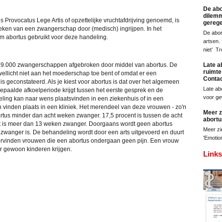
De abo
dilemm
s Provocatus Lege Artis of opzettelijke vruchtafdrijving genoemd, is
geregel
reken van een zwangerschap door (medisch) ingrijpen. In het
De abor
m abortus gebruikt voor deze handeling.
artsen. 
niet’ T
29.000 zwangerschappen afgebroken door middel van abortus. De
Late a
ruimte
wellicht niet aan het moederschap toe bent of omdat er een
Conta
is geconstateerd. Als je kiest voor abortus is dat over het algemeen
Late ab
aalde afkoelperiode krijgt tussen het eerste gesprek en de
voor g
ing kan naar wens plaatsvinden in een ziekenhuis of in een
 vinden plaats in een kliniek. Het merendeel van deze vrouwen - zo'n
Meer z
rtus minder dan acht weken zwanger. 17,5 procent is tussen de acht
abortu
t is meer dan 13 weken zwanger. Doorgaans wordt geen abortus
Meer zi
zwanger is. De behandeling wordt door een arts uitgevoerd en duurt
'Emotio
rvinden vrouwen die een abortus ondergaan geen pijn. Een vrouw
r gewoon kinderen krijgen.
Links