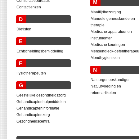
Consultatiebureaus
M
Contactlenzen
Maaltijdbezorging
D
Manuele geneeskunde en
therapie
Dietisten
Medische apparatuur en
instrumenten
E
Medische keuringen
Echtscheidingsbemiddeling
Mensendieck-oefentherapeu
Mondhygienisten
F
N
Fysiotherapeuten
Natuurgeneeskundigen
G
Natuurvoeding en
reformartikelen
Geestelijke gezondheidszorg
Gehandicaptenhulpmiddelen
Gehandicapteninformatie
Gehandicaptenzorg
Gezondheidscentra