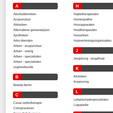
A
H
Abortusklinieken
Haptotherapeuten
Acupunctuur
Homeopathie
Afslanken
Hoorapparaten
Alternatieve geneeswijzen
Huidtherapeuten
Apotheken
Huisartsen
Arbo-diensten
Hulpverleningsorganisaties
Artsen - acupunctuur
J
Artsen - overig
Artsen - specialisten
Jeugdzorg - jeugdhulp
Artsen - specialisten
oogheelkunde
K
B
Klinieken
Kraamzorg
Beauty-farms
L
C
Letselschadespecialisten
Cesar-oefentherapie
Logopedie
Chiropractoren