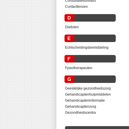
Consultatiebureaus
Contactlenzen
D
Dietisten
E
Echtscheidingsbemiddeling
F
Fysiotherapeuten
G
Geestelijke gezondheidszorg
Gehandicaptenhulpmiddelen
Gehandicapteninformatie
Gehandicaptenzorg
Gezondheidscentra