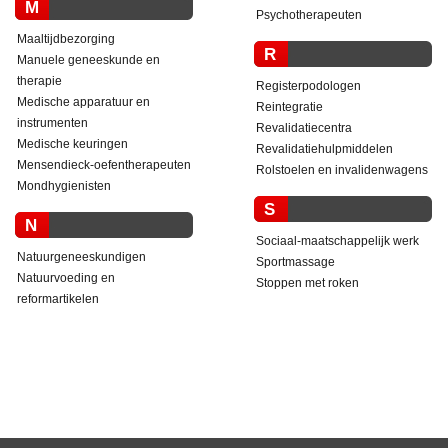
M
Psychotherapeuten
Maaltijdbezorging
R
Manuele geneeskunde en
therapie
Registerpodologen
Medische apparatuur en
Reintegratie
instrumenten
Revalidatiecentra
Medische keuringen
Revalidatiehulpmiddelen
Mensendieck-oefentherapeuten
Rolstoelen en invalidenwagens
Mondhygienisten
S
N
Sociaal-maatschappelijk werk
Natuurgeneeskundigen
Sportmassage
Natuurvoeding en
Stoppen met roken
reformartikelen