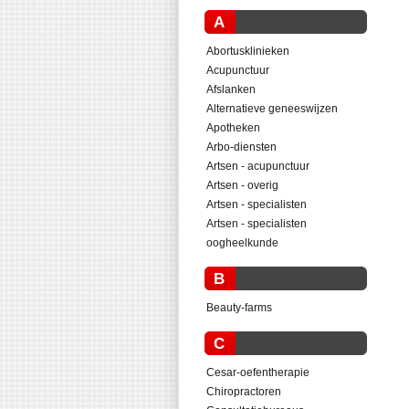
A
Abortusklinieken
Acupunctuur
Afslanken
Alternatieve geneeswijzen
Apotheken
Arbo-diensten
Artsen - acupunctuur
Artsen - overig
Artsen - specialisten
Artsen - specialisten
oogheelkunde
B
Beauty-farms
C
Cesar-oefentherapie
Chiropractoren