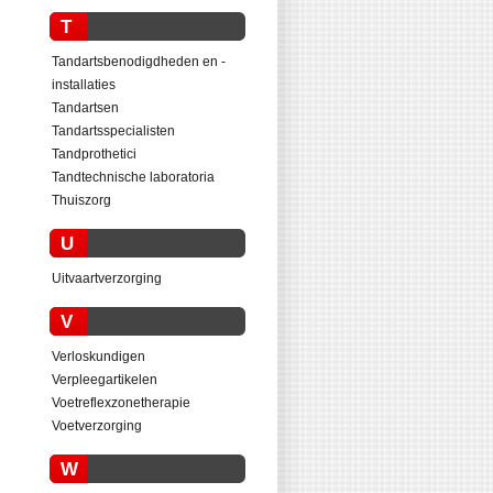
T
Tandartsbenodigdheden en -
installaties
Tandartsen
Tandartsspecialisten
Tandprothetici
Tandtechnische laboratoria
Thuiszorg
U
Uitvaartverzorging
V
Verloskundigen
Verpleegartikelen
Voetreflexzonetherapie
Voetverzorging
W