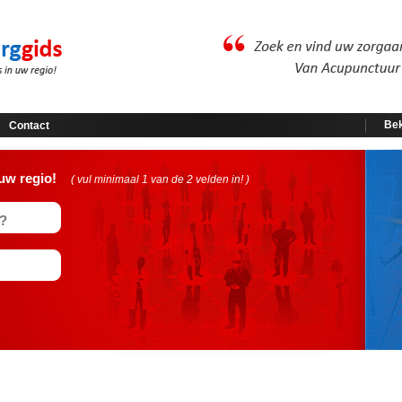
Bek
Contact
uw regio!
( vul minimaal 1 van de 2 velden in! )