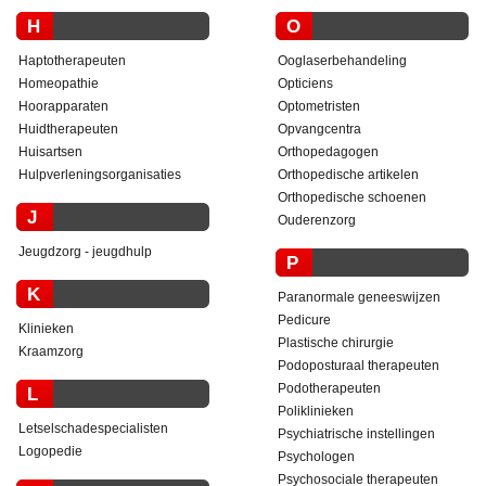
H
O
Haptotherapeuten
Ooglaserbehandeling
Homeopathie
Opticiens
Hoorapparaten
Optometristen
Huidtherapeuten
Opvangcentra
Huisartsen
Orthopedagogen
Hulpverleningsorganisaties
Orthopedische artikelen
Orthopedische schoenen
J
Ouderenzorg
Jeugdzorg - jeugdhulp
P
K
Paranormale geneeswijzen
Pedicure
Klinieken
Plastische chirurgie
Kraamzorg
Podoposturaal therapeuten
Podotherapeuten
L
Poliklinieken
Letselschadespecialisten
Psychiatrische instellingen
Logopedie
Psychologen
Psychosociale therapeuten