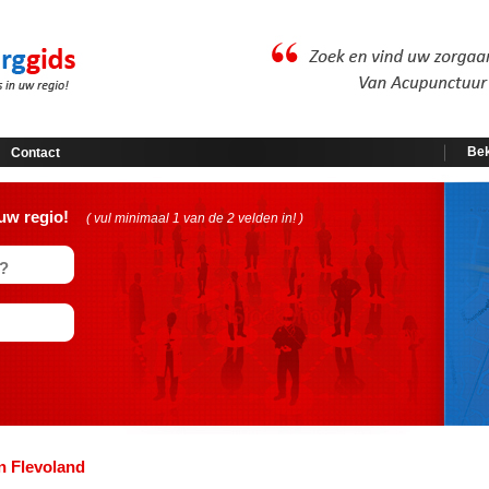
Bek
Contact
uw regio!
( vul minimaal 1 van de 2 velden in! )
n Flevoland