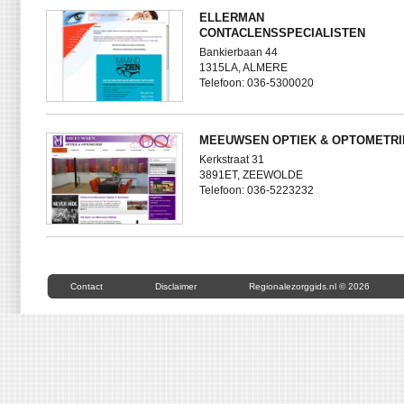
ELLERMAN
CONTACLENSSPECIALISTEN
Bankierbaan 44
1315LA, ALMERE
Telefoon: 036-5300020
MEEUWSEN OPTIEK & OPTOMETRI
Kerkstraat 31
3891ET, ZEEWOLDE
Telefoon: 036-5223232
Contact
Disclaimer
Regionalezorggids.nl © 2026