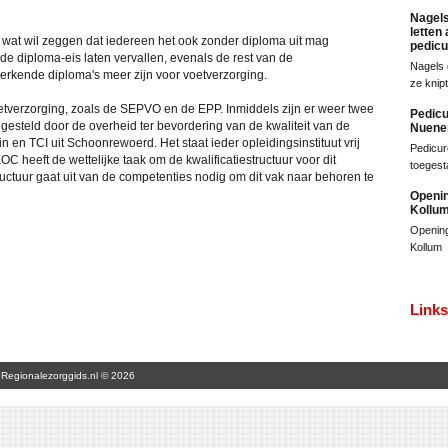
Nagels
letten
, wat wil zeggen dat iedereen het ook zonder diploma uit mag
pedicu
de diploma-eis laten vervallen, evenals de rest van de
Nagels 
 erkende diploma's meer zijn voor voetverzorging.
ze knip
etverzorging, zoals de SEPVO en de EPP. Inmiddels zijn er weer twee
Pedicu
steld door de overheid ter bevordering van de kwaliteit van de
Nuene
en TCI uit Schoonrewoerd. Het staat ieder opleidingsinstituut vrij
Pedicur
 heeft de wettelijke taak om de kwalificatiestructuur voor dit
toeges
ructuur gaat uit van de competenties nodig om dit vak naar behoren te
Openin
Kollu
Opening
Kollum
Links
Regionalezorggids.nl © 2026