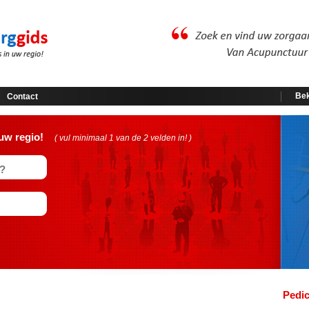
Bek
Contact
uw regio!
( vul minimaal 1 van de 2 velden in! )
Pedi