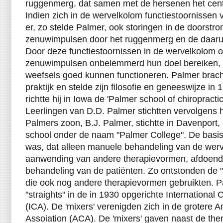
ruggenmerg, dat samen met de hersenen het cent
Indien zich in de wervelkolom functiestoornissen
er, zo stelde Palmer, ook storingen in de doorstr
zenuwimpulsen door het ruggenmerg en de daaru
Door deze functiestoornissen in de wervelkolom o
zenuwimpulsen onbelemmerd hun doel bereiken,
weefsels goed kunnen functioneren. Palmer bracht
praktijk en stelde zijn filosofie en geneeswijze in 
richtte hij in Iowa de 'Palmer school of chiropractic
Leerlingen van D.D. Palmer stichtten vervolgens 
Palmers zoon, B.J. Palmer, stichtte in Davenport
school onder de naam "Palmer College". De basisf
was, dat alleen manuele behandeling van de wer
aanwending van andere therapievormen, afdoend
behandeling van de patiënten. Zo ontstonden de "s
die ook nog andere therapievormen gebruikten. P
"straights" in de in 1930 opgerichte International 
(ICA). De 'mixers' verenigden zich in de grotere 
Assoiation (ACA). De 'mixers' gaven naast de the