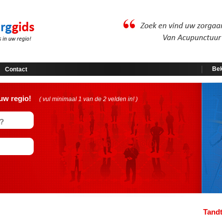
Bek
Contact
uw regio!
( vul minimaal 1 van de 2 velden in! )
Tandt