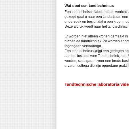
Wat doet een tandtechnicus
Een tandtechnisch laboratorium verricht
gezegd gaat u naar een tandarts om een b
onderzoek en besluit dat u een kroon nod
Deze afdruk wordt naar het tandtechnisch
Er worden niet alleen kronen gemaakt in e
binnen de tandtechniek. Zo worden er pro
tegengaan vervaardigd.
Een tandtechnicus krijgt een gedegen opl
aan het Instituut voor Tandtechniek, het I
worden, staat garant voor een brede basi
ervaren collega die zijn opgedane prakt
Tandtechnische laboratoria vide