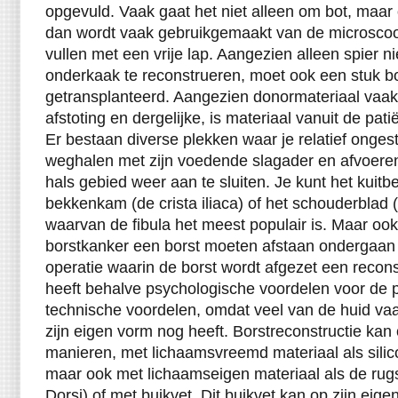
opgevuld. Vaak gaat het niet alleen om bot, maa
dan wordt vaak gebruikgemaakt van de microscoo
vullen met een vrije lap. Aangezien alleen spier n
onderkaak te reconstrueren, moet ook een stuk b
getransplanteerd. Aangezien donormateriaal vaa
afstoting en dergelijke, is materiaal vanuit de patië
Er bestaan diverse plekken waar je relatief ongest
weghalen met zijn voedende slagader en afvoeren
hals gebied weer aan te sluiten. Je kunt het kuitbe
bekkenkam (de crista iliaca) of het schouderblad 
waarvan de fibula het meest populair is. Maar o
borstkanker een borst moeten afstaan ondergaan 
operatie waarin de borst wordt afgezet een reconst
heeft behalve psychologische voordelen voor de p
technische voordelen, omdat veel van de huid vaak
zijn eigen vorm nog heeft. Borstreconstructie kan 
manieren, met lichaamsvreemd materiaal als silic
maar ook met lichaamseigen materiaal als de rugs
Dorsi) of met buikvet. Dit buikvet kan op zijn eig