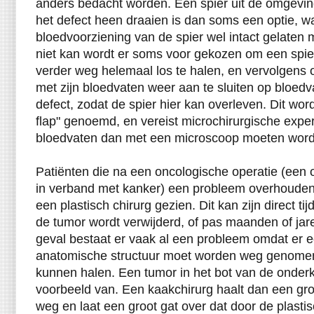
anders bedacht worden. Een spier uit de omgevin
het defect heen draaien is dan soms een optie, wa
bloedvoorziening van de spier wel intact gelaten 
niet kan wordt er soms voor gekozen om een spier
verder weg helemaal los te halen, en vervolgens 
met zijn bloedvaten weer aan te sluiten op bloedv
defect, zodat de spier hier kan overleven. Dit wordt
flap" genoemd, en vereist microchirurgische expe
bloedvaten dan met een microscoop moeten word
Patiënten die na een oncologische operatie (een o
in verband met kanker) een probleem overhoude
een plastisch chirurg gezien. Dit kan zijn direct ti
de tumor wordt verwijderd, of pas maanden of jaren
geval bestaat er vaak al een probleem omdat er e
anatomische structuur moet worden weg genomen
kunnen halen. Een tumor in het bot van de onderk
voorbeeld van. Een kaakchirurg haalt dan een gr
weg en laat een groot gat over dat door de plasti