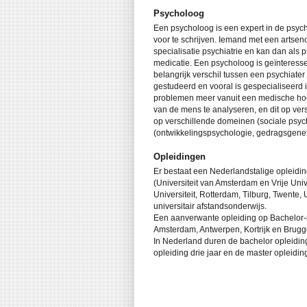
Psycholoog
Een psycholoog is een expert in de psyc
voor te schrijven. Iemand met een artsen
specialisatie psychiatrie en kan dan al
medicatie. Een psycholoog is geïnteress
belangrijk verschil tussen een psychiate
gestudeerd en vooral is gespecialiseerd in
problemen meer vanuit een medische ho
van de mens te analyseren, en dit op ver
op verschillende domeinen (sociale psych
(ontwikkelingspsychologie, gedragsgene
Opleidingen
Er bestaat een Nederlandstalige opleidin
(Universiteit van Amsterdam en Vrije Uni
Universiteit, Rotterdam, Tilburg, Twente,
universitair afstandsonderwijs.
Een aanverwante opleiding op Bachelor-
Amsterdam, Antwerpen, Kortrijk en Brugg
In Nederland duren de bachelor opleiding
opleiding drie jaar en de master opleiding 