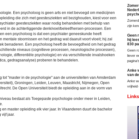
Zomerd
Nederl
hologie. Een psycholoog is geen arts en niet bevoegd om medicijnen
psycho
opleiding die zich met geestesziekten wil bezighouden, kiest voor een
Zomerde
s psychiater geestesziekten waar nodig behandelen met behulp van
zijn ke
eerd in de achterliggende denk/voel/beleef/hersen-processen. Een
r en een psycholoog is dat een psychiater geneeskunde heeft
Geen r
 mentale stoornissen en het gedrag wat daaruit voort vloeit; hij zal
hij le
830 pa
ek benaderen. Een psycholoog heeft de bevoegdheid om het gedrag
schillende niveaus (cognitieve processen, neurologische processen),
Geen ro
ologie, differentiële psychologie) en via verschillende invalshoeken
liever 
tica, gedragsanalyse) proberen te behandelen.
pagina’
Anke w
van de 
g tot "master in de psychologie" aan de universiteiten van Amsterdam
Anke wa
versiteit), Groningen, Leiden, Leuven, Maastricht, Nijmegen, Open
vrijheid
 Utrecht. De Open Universiteit biedt de opleiding aan in de vorm van
Link
niveau bestaat als Toegepaste psychologie onder meer in Leiden,
e.
 en master opleiding elk vier jaar. In Vlaanderen duurt de bachelor
vijf jaar.