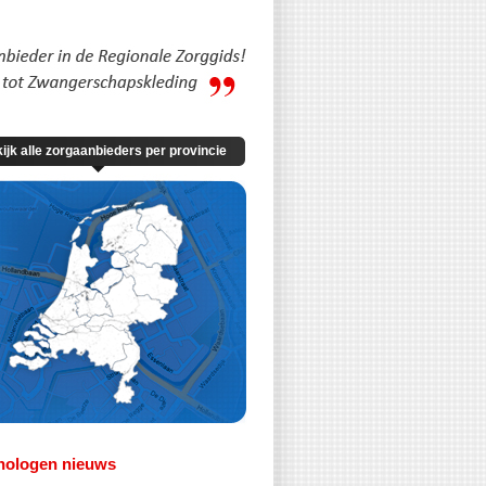
ijk alle zorgaanbieders per provincie
hologen nieuws