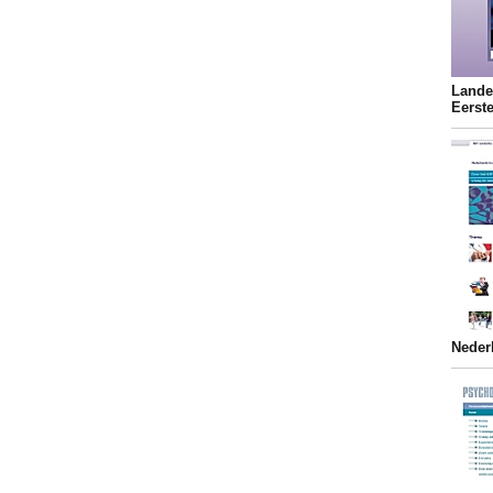
Lande
Eerst
Neder