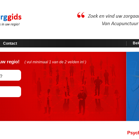
Bek
Contact
uw regio!
( vul minimaal 1 van de 2 velden in! )
Psyc