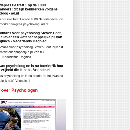
epressie treft 1 op de 1000
anders: dit zijn kenmerken volgens
loog - ad.nl
pressie treft 1 op de 1000 Nederlanders: dit
nmerken volgens psycholoog ad.nl
omans voor psycholoog Steven Pont,
est liever een wetenschappelijke pil van
gina’s - Nederlands Dagblad
mans voor psycholoog Steven Pont, hij leest
een wetenschappelijke pil van 830
s Nederlands Dagblad
as psycholoog en is nu boerin: ‘Ik hou
vrijheid die ik heb’ - Vriendin.nl
s psycholoog en is nu boerin: ‘Ik hou van de
 die ik heb’ Vriendin.nl
s over Psychologen