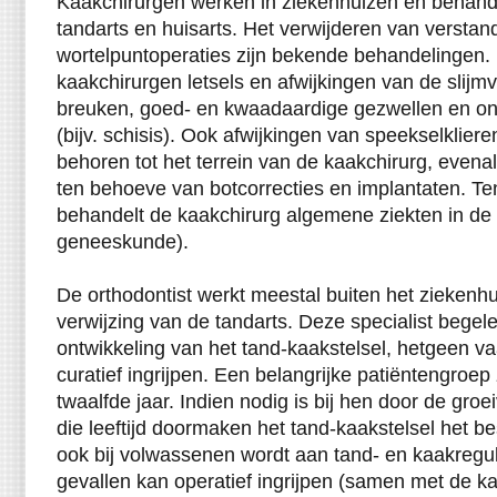
Kaakchirurgen werken in ziekenhuizen en behand
tandarts en huisarts. Het verwijderen van versta
wortelpuntoperaties zijn bekende behandelingen
kaakchirurgen letsels en afwijkingen van de slijmv
breuken, goed- en kwaadaardige gezwellen en on
(bijv. schisis). Ook afwijkingen van speekselklie
behoren tot het terrein van de kaakchirurg, evena
ten behoeve van botcorrecties en implantaten. Te
behandelt de kaakchirurg algemene ziekten in de
geneeskunde).
De orthodontist werkt meestal buiten het ziekenh
verwijzing van de tandarts. Deze specialist begele
ontwikkeling van het tand-kaakstelsel, hetgeen v
curatief ingrijpen. Een belangrijke patiëntengroep 
twaalfde jaar. Indien nodig is bij hen door de groe
die leeftijd doormaken het tand-kaakstelsel het b
ook bij volwassenen wordt aan tand- en kaakregul
gevallen kan operatief ingrijpen (samen met de ka