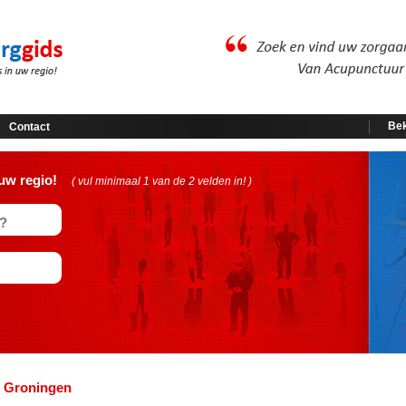
Bek
Contact
uw regio!
( vul minimaal 1 van de 2 velden in! )
n Groningen