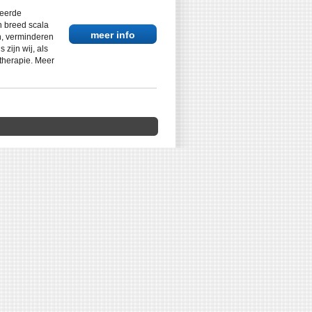
ceerde
n breed scala
meer info
n, verminderen
zijn wij, als
therapie. Meer