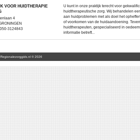
JK VOOR HUIDTHERAPIE
U kunt in onze praktijk terecht voor gekwalifi
G
huidtherapeutische zorg. Wij behandelen ee
aan huidproblemen met als doel het opheffe
enlaan 4
of voorkomen van de huidaandoening. Tevens 
 GRONINGEN
huidtherapeuten, gespecialiseerd in oedeem
: 050-3124843
informatie betreft...
Regionalezorggids.nl © 2026